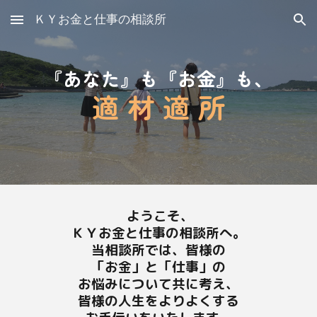
ＫＹお金と仕事の相談所
Skip to main content
Skip to navigation
『あなた』も『お金』も、
適 材 適 所
ようこそ、
ＫＹお金と仕事の相談所へ。
当相談所では、皆様の
「お金」と「仕事」の
お悩みについて共に考え、
皆様の人生をよりよくする