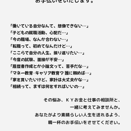
お手伝いをいたします。
『働いている自分なんて、想像できない…』
『子どもの就職活動、心配だ…』
『今の職場、なんか合わない…』
『転職って、初めてなんだけど…』
『ここらで自分の人生、振り返りたい…』
『今度の試験、面接が不安…』
『履歴書作成とか小論文って、苦手だな…』
『マネー教育･キャリア教育？ 誰に頼めば…』
『家を買いたいけど、家計は大丈夫かな…』
『相続って、まずは何をすればいいの…』
その悩み、ＫＹお金と仕事の相談所と、
一緒に考えてみませんか。
あなたがより素晴らしい人生を送れるよう、
精一杯のお手伝いをさせてください。