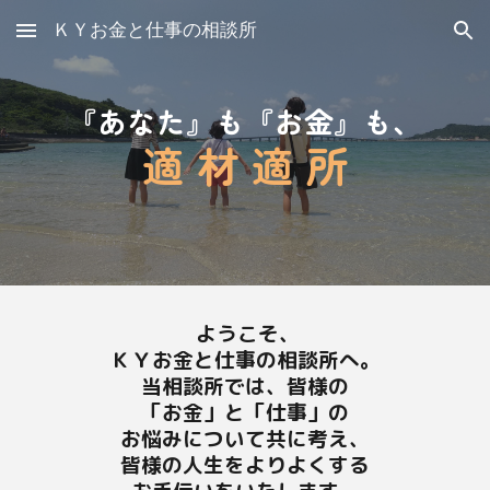
ＫＹお金と仕事の相談所
Skip to main content
Skip to navigation
『あなた』も『お金』も、
適 材 適 所
ようこそ、
ＫＹお金と仕事の相談所へ。
当相談所では、皆様の
「お金」と「仕事」の
お悩みについて共に考え、
皆様の人生をよりよくする