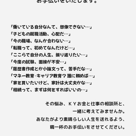
お手伝いをいたします。
『働いている自分なんて、想像できない…』
『子どもの就職活動、心配だ…』
『今の職場、なんか合わない…』
『転職って、初めてなんだけど…』
『ここらで自分の人生、振り返りたい…』
『今度の試験、面接が不安…』
『履歴書作成とか小論文って、苦手だな…』
『マネー教育･キャリア教育？ 誰に頼めば…』
『家を買いたいけど、家計は大丈夫かな…』
『相続って、まずは何をすればいいの…』
その悩み、ＫＹお金と仕事の相談所と、
一緒に考えてみませんか。
あなたがより素晴らしい人生を送れるよう、
精一杯のお手伝いをさせてください。